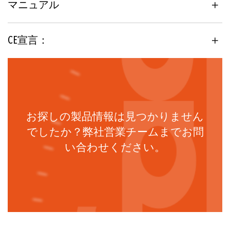
マニュアル
エンジン製造
ABS, BV, CCS, DNV, KRS, LRS, RMRS
CE宣言：
お探しの製品情報は見つかりません
でしたか？弊社営業チームまでお問
い合わせください。