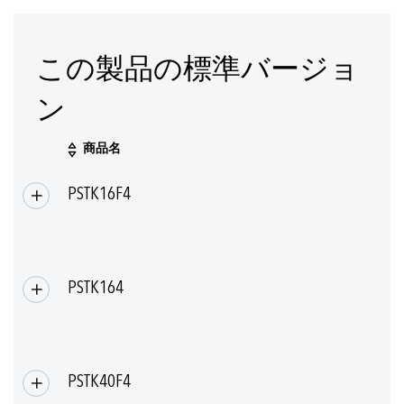
この製品の標準バージョ
ン
商品名
グ
PSTK16F4
ル
ー
プ
製
品
PSTK164
ア
イ
テ
ム
PSTK40F4