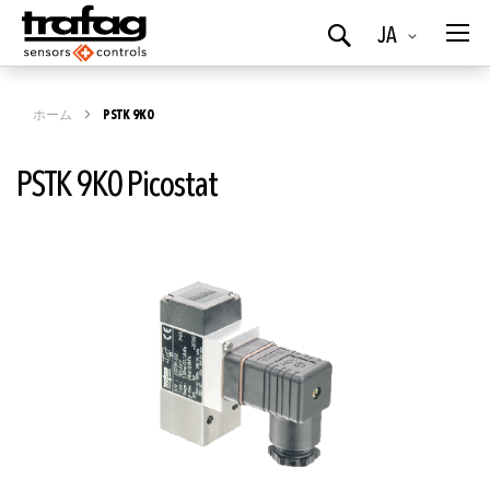
言
JA
検
語
索
ホーム
PSTK 9K0
PSTK 9K0 Picostat
イ
メ
ー
ジ
ギ
ャ
ラ
リ
ー
の
最
後