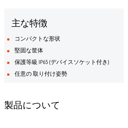
に
移
イ
動
メ
す
主な特徴
ー
る
ジ
ギ
コンパクトな形状
ャ
ラ
堅固な筐体
リ
ー
保護等級 IP65 (デバイスソケット付き)
の
最
任意の 取り付け姿勢
初
に
移
動
す
製品について
る