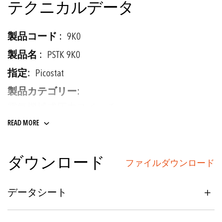
テクニカルデータ
そ
9K0
の
他
PSTK 9K0
の
Picostat
情
報
電気機械式圧力スイッチ
READ MORE
ピストン
ダウンロード
ファイルダウンロード
造船
鉄道車両
データシート
油圧装置
機械製造; 油圧ユニット