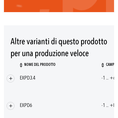
Altre varianti di questo prodotto
per una produzione veloce
NOME DEL PRODOTTO
CAMPO D
Prodotti
EXPD3.4
-1 ... +6
raggruppati
EXPD6
-1 ... +8