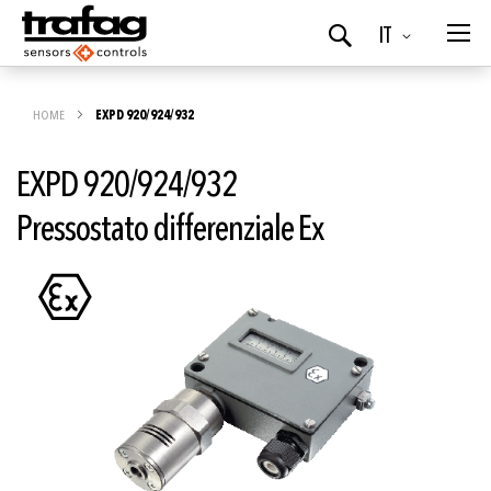
Lingua
IT
Ricerca
HOME
EXPD 920/924/932
EXPD 920/924/932
Pressostato differenziale Ex
Vai
alla
fine
della
galleria
di
immagini