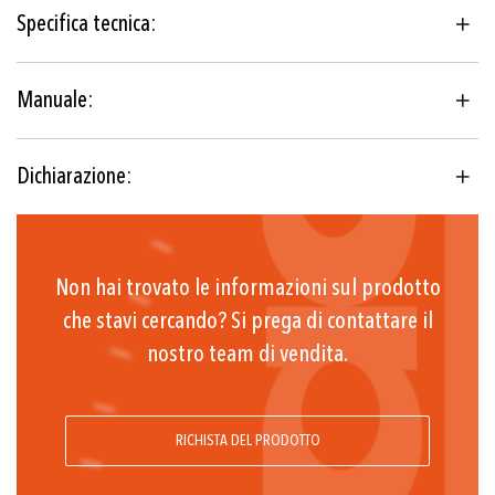
IECEx, ATEX, UKEX
Specifica tecnica:
± 1.0 % F.S. tip.
1 Microinterruttore (SPDT)
Manuale:
Morsetto a vite
Dichiarazione:
G1/4 f, G1/8 f, G1/2 m
-50°C ... +150°C
-40°C ... +65°C
Non hai trovato le informazioni sul prodotto
che stavi cercando? Si prega di contattare il
nostro team di vendita.
RICHISTA DEL PRODOTTO