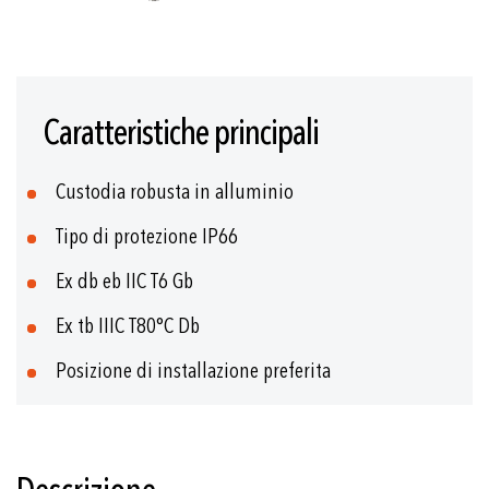
Vai
all'inizio
Caratteristiche principali
della
galleria
di
Custodia robusta in alluminio
immagini
Tipo di protezione IP66
Ex db eb IIC T6 Gb
Ex tb IIIC T80°C Db
Posizione di installazione preferita