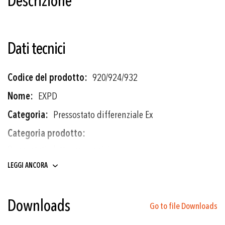
Descrizione
Dati tecnici
Più
920/924/932
informazioni
EXPD
Pressostato differenziale Ex
Pressostati elettromeccanici
LEGGI ANCORA
-1 ... 6 a -1 ... 18 bar
Soffietto
Downloads
Go to file Downloads