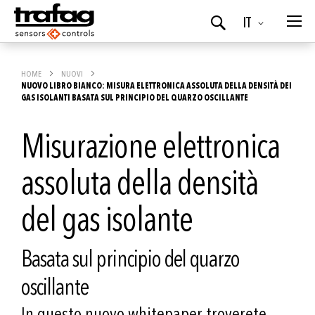
Lingua
IT
Ricerca
HOME
NUOVI
NUOVO LIBRO BIANCO: MISURA ELETTRONICA ASSOLUTA DELLA DENSITÀ DEI
GAS ISOLANTI BASATA SUL PRINCIPIO DEL QUARZO OSCILLANTE
Misurazione elettronica
assoluta della densità
del gas isolante
Basata sul principio del quarzo
oscillante
In questo nuovo whitepaper troverete