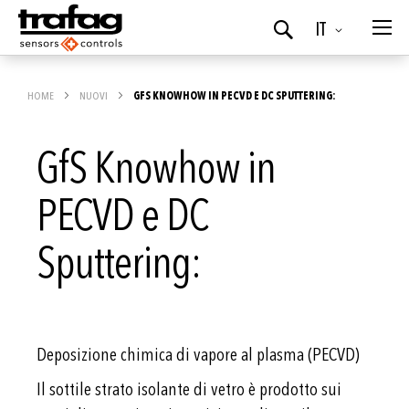
Lingua
IT
Ricerca
HOME
NUOVI
GFS KNOWHOW IN PECVD E DC SPUTTERING:
GfS Knowhow in
PECVD e DC
Sputtering:
Deposizione chimica di vapore al plasma (PECVD)
Il sottile strato isolante di vetro è prodotto sui