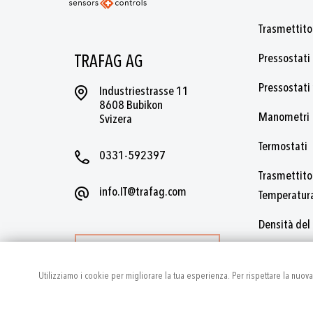
Trasmettitor
Pressostati 
TRAFAG AG
Pressostati
Industriestrasse 11
8608 Bubikon
Manometri
Svizera
Termostati
0331-592397
Trasmettitor
info.IT@trafag.com
Temperatur
Densità del
Livello e liv
PIÙ CONTATTI
Utilizziamo i cookie per migliorare la tua esperienza. Per rispettare la nuov
Accessori