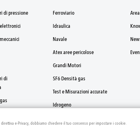
i di pressione
Ferroviario
Area
elettronici
Idraulica
Kno
 meccanici
Navale
New
Atex aree pericolose
Even
Grandi Motori
i di
SF6 Densità gas
a
Test e Misurazioni accurate
 gas
Idrogeno
ellostati
a direttiva e-Privacy, dobbiamo chiedere il tuo consenso per impostare i cookie.