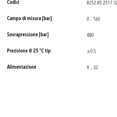
Codici
8252 85 2517 32
informazioni
Campo di misura [bar]
0 ... 160
Sovrapressione [bar]
480
Precisione @ 25 °C tip
±0.5
Alimentazione
9 ... 32