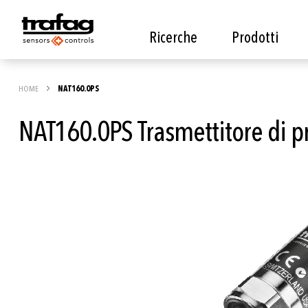
Ricerche
Prodotti
HOME
NAT160.0PS
NAT160.0PS Trasmettitore di p
Vai
alla
fine
della
galleria
di
immagini