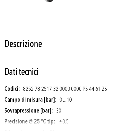
Vai
all'inizio
della
Descrizione
galleria
di
immagini
Dati tecnici
Più
8252 78 2517 32 0000 0000 PS 44 61 ZS
informazioni
0 ... 10
30
±0.5