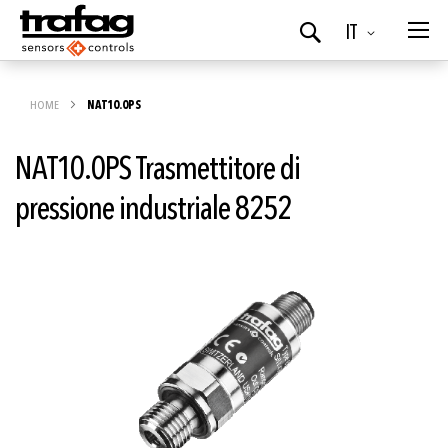
Lingua
IT
Ricerca
HOME
NAT10.0PS
NAT10.0PS Trasmettitore di
pressione industriale 8252
Vai
alla
fine
della
galleria
di
immagini