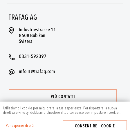
TRAFAG AG
Industriestrasse 11
8608 Bubikon
Svizera
0331-592397
info.IT@trafag.com
PIÙ CONTATTI
Utilizziamo i cookie per migliorare la tua esperienza. Per rispettare la nuova
direttiva e-Privacy, dobbiamo chiedere il tuo consenso per impostare i cookie.
.
Per saperne di più
CONSENTIRE I COOKIE