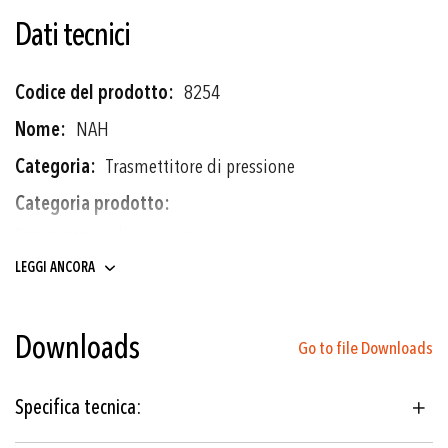
Dati tecnici
Più
8254
informazioni
NAH
Trasmettitore di pressione
Trasmettitori di pressione
Pressostati elettronici
LEGGI ANCORA
Downloads
0 ... 0.2 a 0 ... 1000 bar
Go to file Downloads
0 ... 3 a 0 ... 10000 psi
Specifica tecnica:
Film sottile su acciaio