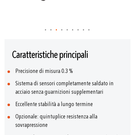
Vai
all'inizio
Caratteristiche principali
della
galleria
di
Precisione di misura 0.3 %
immagini
Sistema di sensori completamente saldato in
acciaio senza guarnizioni supplementari
Eccellente stabilità a lungo termine
Opzionale: quintuplice resistenza alla
sovrapressione