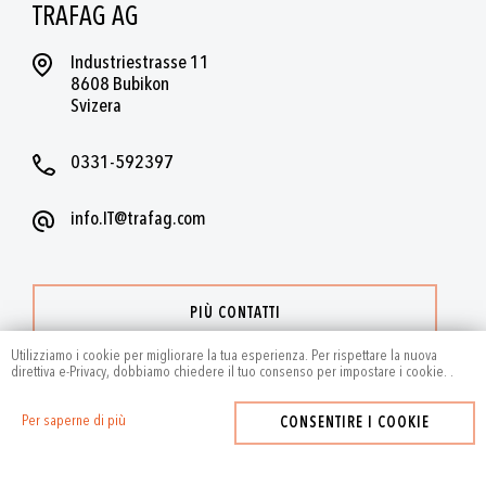
TRAFAG AG
Industriestrasse 11
8608 Bubikon
Svizera
0331-592397
info.IT@trafag.com
PIÙ CONTATTI
Utilizziamo i cookie per migliorare la tua esperienza. Per rispettare la nuova
direttiva e-Privacy, dobbiamo chiedere il tuo consenso per impostare i cookie.
.
Per saperne di più
CONSENTIRE I COOKIE
2024
by Trafag — All rights reserved