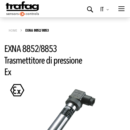
Lingua
IT
Ricerca
HOME
EXNA 8852/8853
EXNA 8852/8853
Trasmettitore di pressione
Ex
Vai
alla
fine
della
galleria
di
immagini