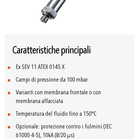
Vai
all'inizio
Caratteristiche principali
della
galleria
di
Ex SEV 11 ATEX 0145 X
immagini
Campi di pressione da 100 mbar
Varianti con membrana frontale o con
membrana affacciata
Temperatura del fluido fino a 150°C
Opzionale: protezione contro i fulmini (IEC
61000-4-5), 10kA (8/20 µs)