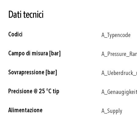
Dati tecnici
Più
Codici
A_Typencode
informazioni
Campo di misura [bar]
A_Pressure_Ra
Sovrapressione [bar]
A_Ueberdruck
Precisione @ 25 °C tip
A_Genaugigkei
Alimentazione
A_Supply