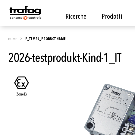
Ricerche
Prodotti
HOME
P_TEMPL_PRODUCT NAME
2026-testprodukt-Kind-1_IT
Vai
alla
fine
Zone Ex
della
galleria
di
immagini