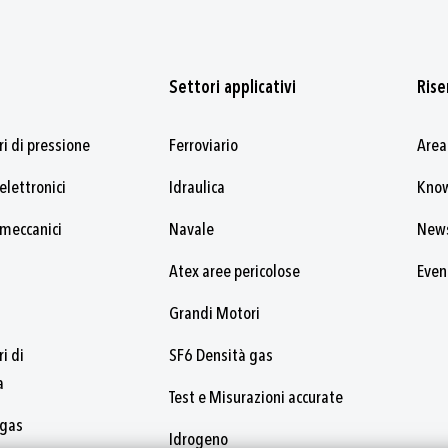
Settori applicativi
Rise
i di pressione
Ferroviario
Area
elettronici
Idraulica
Kno
 meccanici
Navale
New
Atex aree pericolose
Even
Grandi Motori
i di
SF6 Densità gas
a
Test e Misurazioni accurate
 gas
Idrogeno