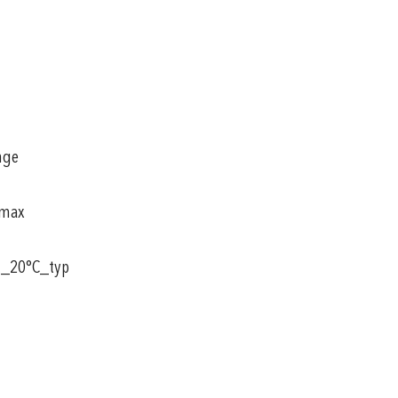
nge
_max
t_20°C_typ