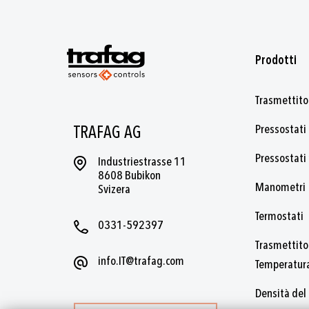
Prodotti
Trasmettitor
Pressostati 
TRAFAG AG
Pressostati
Industriestrasse 11
8608 Bubikon
Manometri
Svizera
Termostati
0331-592397
Trasmettitor
info.IT@trafag.com
Temperatur
Densità del