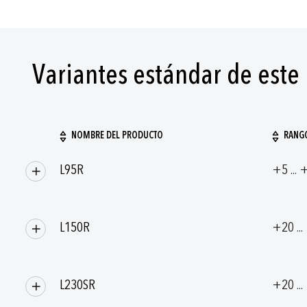
Variantes estándar de este
NOMBRE DEL PRODUCTO
RANGO
Artículos/productos
L95R
+5 ... 
agrupados
L150R
+20 ..
L230SR
+20 ..