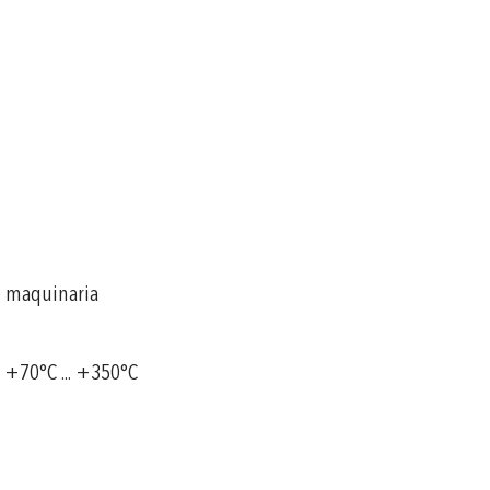
e maquinaria
a +70°C ... +350°C