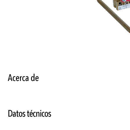
Saltar
al
comienzo
de
la
Acerca de
galería
de
imágenes
Datos técnicos
Más