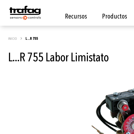
Recursos
Productos
INICIO
L...R 755
L...R 755 Labor Limistato
Saltar
al
final
de
la
galería
de
imágenes