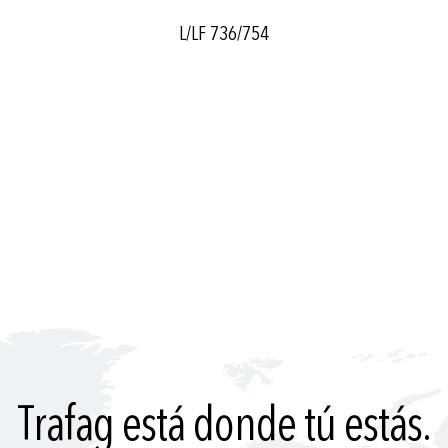
L/LF 736/754
Trafag está donde tú estás.