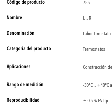
Código de producto
755
información
Nombre
L ... R
Denominación
Labor Limistato
Categoria del producto
Termostatos
Aplicaciones
Construcción d
Rango de medición
-30°C ... +40°C 
Reproducibilidad
± 0.5 % FS típ.