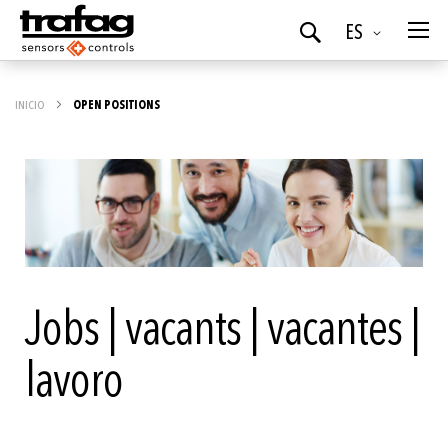
Idioma
ES
Buscar
INICIO
OPEN POSITIONS
Jobs | vacants | vacantes |
lavoro