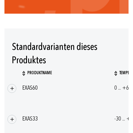
Standardvarianten dieses
Produktes
PRODUKTNAME
TEMPERA
Gruppierte
EXAS60
0 ... +60
Produkte
EXAS33
-30 ... +