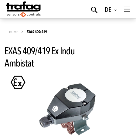
Sprache
DE
Suchen
HOME
EXAS 409/419
EXAS 409/419 Ex Indu
Ambistat
Zum
Ende
der
Bildgalerie
springen