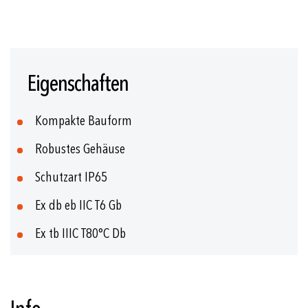
Zum
Anfang
Eigenschaften
der
Bildgalerie
springen
Kompakte Bauform
Robustes Gehäuse
Schutzart IP65
Ex db eb IIC T6 Gb
Ex tb IIIC T80°C Db