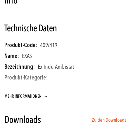
Info
Technische Daten
Weitere
409/419
Informationen
EXAS
Ex Indu Ambistat
Thermostate
MEHR INFORMATIONEN
-30°C ... +30°C bis 0°C ... +60°C
± 0.5 % d.S. typ.
Downloads
Zu den Downloads
Ex Industrie-