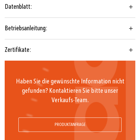
Raumthermostat
Datenblatt:
IECEx, ATEX, UKEX
Potentialfreier Umschaltkontakt
Betriebsanleitung:
-30°C ... +60°C
Zertifikate:
Haben Sie die gewünschte Information nicht
gefunden? Kontaktieren Sie bitte unser
Verkaufs-Team.
PRODUKTANFRAGE