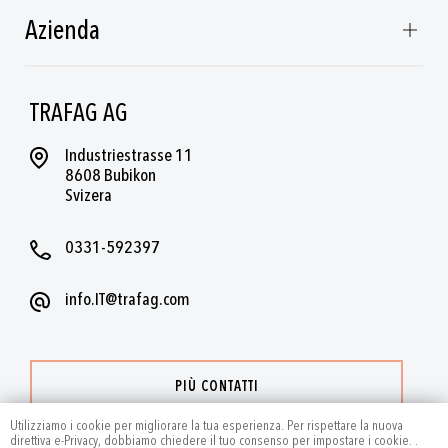
Azienda
TRAFAG AG
Industriestrasse 11
8608 Bubikon
Svizera
0331-592397
info.IT@trafag.com
PIÙ CONTATTI
Utilizziamo i cookie per migliorare la tua esperienza. Per rispettare la nuova
direttiva e-Privacy, dobbiamo chiedere il tuo consenso per impostare i cookie.
.