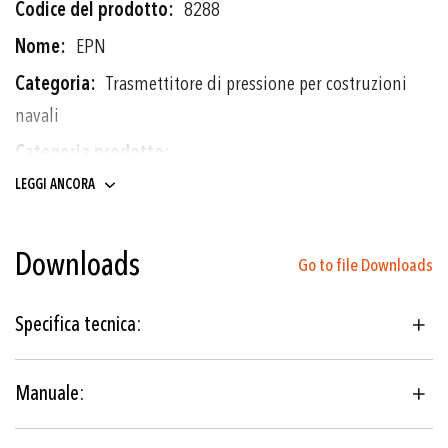
Più
8288
informazioni
EPN
Trasmettitore di pressione per costruzioni
navali
Trasmettitori di pressione
LEGGI ANCORA
0 ... 2.5 a 0 ... 600 bar
Downloads
0 ... 30 a 0 ... 7500 psi
Go to file Downloads
Film sottile su acciaio
Specifica tecnica:
Costruzioni navali
Manuale:
Idraulica
Macchine utensili