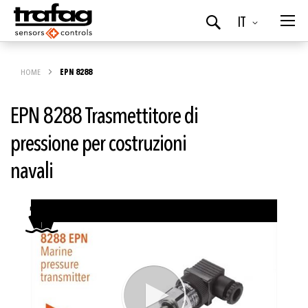
Lingua
IT
Ricerca
HOME
EPN 8288
EPN 8288 Trasmettitore di
pressione per costruzioni
navali
Vai
alla
fine
della
galleria
di
immagini