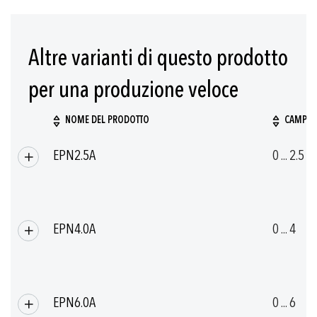
-40°C ... +125°C
-40°C ... +125°C
Altre varianti di questo prodotto
per una produzione veloce
NOME DEL PRODOTTO
CAMPO D
Prodotti
EPN2.5A
0 ... 2.5
raggruppati
EPN4.0A
0 ... 4
EPN6.0A
0 ... 6