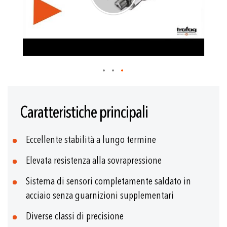
Vai
all'inizio
Caratteristiche principali
della
galleria
di
Eccellente stabilità a lungo termine
immagini
Elevata resistenza alla sovrapressione
Sistema di sensori completamente saldato in
acciaio senza guarnizioni supplementari
Diverse classi di precisione