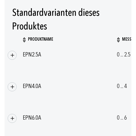
-40°C ... +125°C
Standardvarianten dieses
Produktes
PRODUKTNAME
MESSBER
Gruppierte
EPN2.5A
0 ... 2.5
Produkte
EPN4.0A
0 ... 4
EPN6.0A
0 ... 6