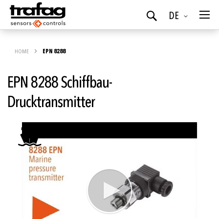
Sprache
DE
Suchen
HOME
EPN 8288
EPN 8288 Schiffbau-
Drucktransmitter
Zum
Ende
der
Bildgalerie
springen