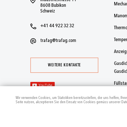
Mechan
8608 Bubikon
Schweiz
Manom
+41 44 922 32 32
Thermo
Temper
trafag@trafag.com
Anzei
Gasdic
WEITERE KONTAKTE
Gasdic
Füllst
Füllst
Wir verwenden Cookies, um Statistiken bereitzustellen, die uns helfen, Ihn
Seite nutzen, akzeptieren Sie den Einsatz von Cookies gemäss unserer Date
Zubehö
2024
by Trafag — All rights reserved