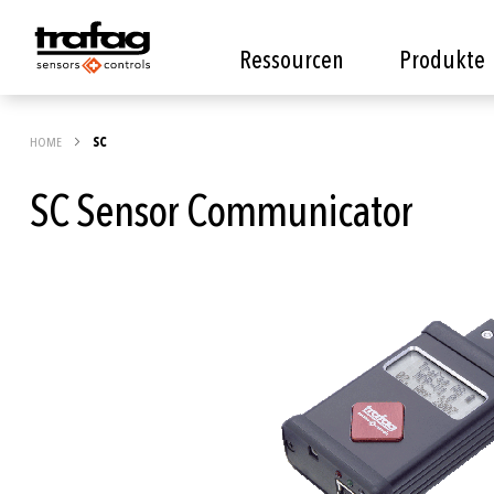
Ressourcen
Produkte
HOME
SC
SC Sensor Communicator
Zum
Ende
der
Bildgalerie
springen