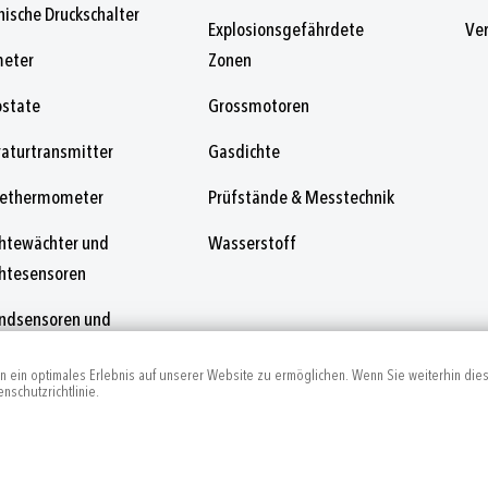
ische Druckschalter
Explosionsgefährdete
Ve
eter
Zonen
state
Grossmotoren
aturtransmitter
Gasdichte
gethermometer
Prüfstände & Messtechnik
htewächter und
Wasserstoff
htesensoren
andsensoren und
andschalter
en ein optimales Erlebnis auf unserer Website zu ermöglichen. Wenn Sie weiterhin die
nschutzrichtlinie.
r