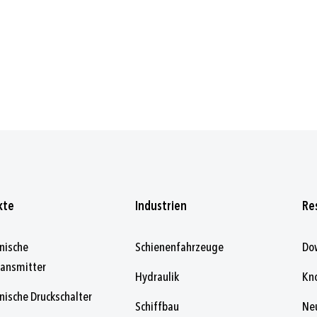
kte
Industrien
Re
onische
Schienenfahrzeuge
Do
ransmitter
Hydraulik
Kn
nische Druckschalter
Schiffbau
Ne