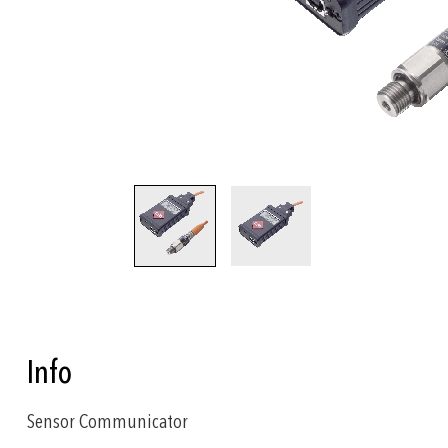
Zum
Anfang
der
Bildgalerie
springen
Info
Sensor Communicator