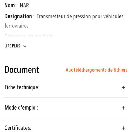
NAR
Transmetteur de pression pour véhicules
ferroviaires
Transmetteurs de pression
LIRE PLUS
Pressostats électroniques
Document
0 ... 6 à 0 ... 700 bar
Aux téléchargements de fichiers
0 ... 100 à 0 ... 10000 psi
Fiche technique:
Couche mince sur acier
Mode d'emploi:
Véhicules ferroviaires
EN 50155 (Railway)
Certificates: