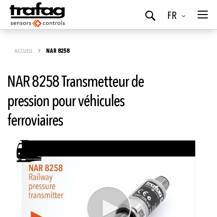
Langue
FR
Chercher
ACCUEIL
NAR 8258
NAR 8258 Transmetteur de
pression pour véhicules
ferroviaires
Skip
to
the
end
of
the
images
gallery