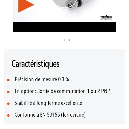
Skip
to
Caractéristiques
the
beginning
of
Précision de mesure 0.3 %
the
images
En option: Sortie de commutation 1 ou 2 PNP
gallery
Stabilité à long terme excellente
Conforme à EN 50155 (ferroviaire)