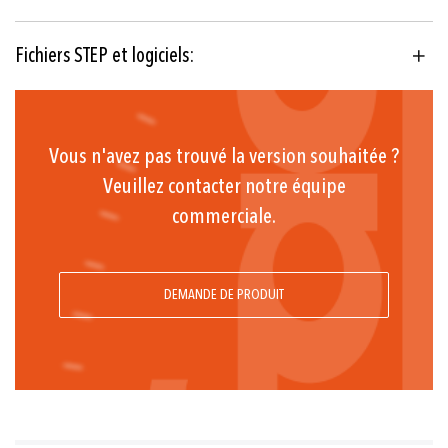
EN 45545-2 (Fire protection)
EN 61373 (Shock, vibration)
Fichiers STEP et logiciels:
EN 50121-3-2 (EMC)
± 0.3 % E.M. typ.
4 ... 20 mA,
Vous n'avez pas trouvé la version souhaitée ?
Sortie de commutation: 1 ou 2 PNP
Veuillez contacter notre équipe
Standard industriel, distance
commerciale.
de contact 9.4 mm; M12x1; Câble IP67, IP68
DEMANDE DE PRODUIT
G1/4 m;
G1/4 m avec amortissement intégré;
G1/4 m (Manomètre);
G1/8 m, DIN3852-E;
1/4NPT m; 1/8NPT m;