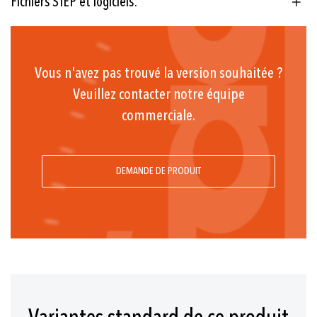
Fichiers STEP et logiciels:
4 ... 20 mA
EN175301-803-A (DIN43650-
A); M12x1; Câble
Vous n'avez pas trouvé la version souhaitée ?
G1/4 f; G1/4 m;
Veuillez contacter notre équipe
commerciale.
G1/2 m, DIN3852-A;
G1/2 m, DIN3852-E;
1/4NPT m;
DEMANDE DE PRODUIT
7/16-20UNF m, SAE4 (J1926);
R1/4 m, DIN3858;
G3/4 membrane frontale
-25°C ... +125°C
-25°C ... +125°C