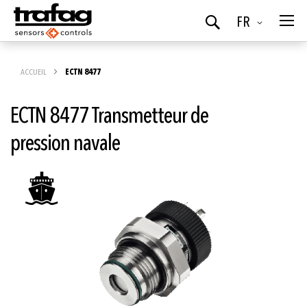
Langue
FR
Chercher
ACCUEIL
ECTN 8477
ECTN 8477 Transmetteur de
pression navale
Skip
to
the
end
of
the
images
gallery