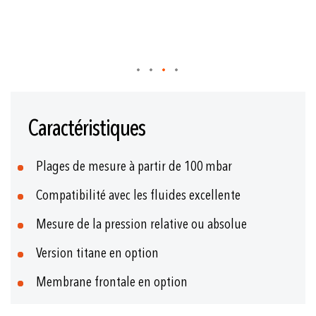
Skip
to
Caractéristiques
the
beginning
of
Plages de mesure à partir de 100 mbar
the
images
Compatibilité avec les fluides excellente
gallery
Mesure de la pression relative ou absolue
Version titane en option
Membrane frontale en option