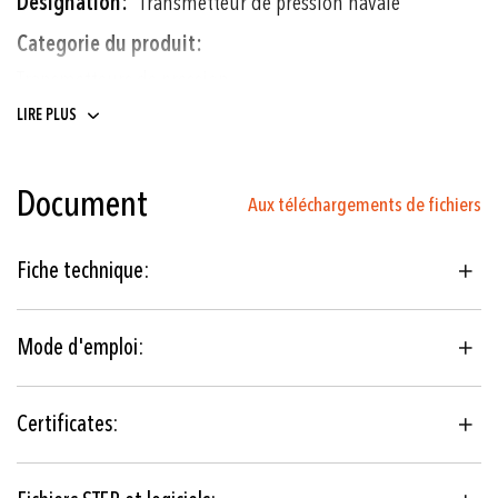
Transmetteur de pression navale
Transmetteurs de pression
LIRE PLUS
0 ... 0.1 à 0 ... 250 bar
0 ... 1.5 à 0 ... 3000 psi
Document
Aux téléchargements de fichiers
Film épais sur céramique
Fiche technique:
Construction navale
Construction de moteurs
Mode d'emploi:
DNV EU RO Mutual
Recognition
Certificates:
± 0.3 % E.M. typ.
(± 0.5 % E.M. typ., ± 1 % E.M. typ.)