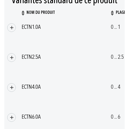
Variantes standard de ce produit
Affleurante
NOM DU PRODUIT
PLAGE D
Haute résistance à la corrosion
Articles
ECTN1.0A
0 ... 1
produits
groupés
ECTN2.5A
0 ... 2.5
ECTN4.0A
0 ... 4
ECTN6.0A
0 ... 6