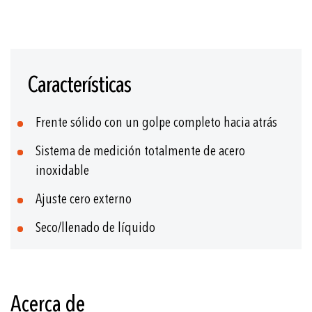
Saltar
al
Características
comienzo
de
la
Frente sólido con un golpe completo hacia atrás
galería
de
Sistema de medición totalmente de acero
imágenes
inoxidable
Ajuste cero externo
Seco/llenado de líquido
Acerca de