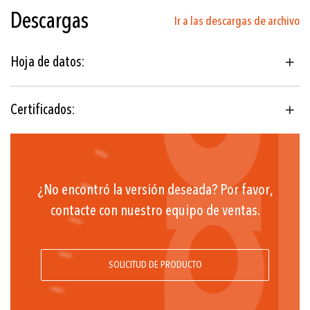
Descargas
Ir a las descargas de archivo
Tubo Bourdon (≤100 bar: C -
tipo, >100 bar: Helicoidal)
Hoja de datos:
Manómetro de alta
seguridad
Certificados:
EN 837-1, ATEX
2014/34/UE
¿No encontró la versión deseada? Por favor,
contacte con nuestro equipo de ventas.
SOLICITUD DE PRODUCTO