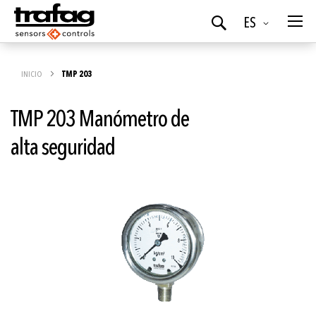
Idioma
ES
Buscar
INICIO
TMP 203
TMP 203 Manómetro de
alta seguridad
Saltar
al
final
de
la
galería
de
imágenes