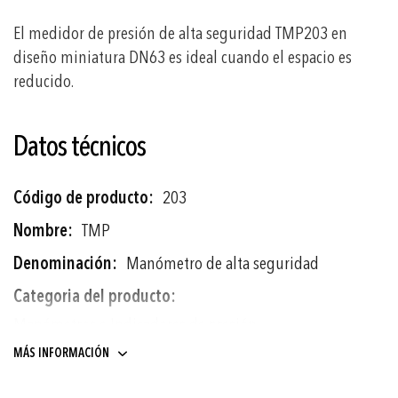
El medidor de presión de alta seguridad TMP203 en
diseño miniatura DN63 es ideal cuando el espacio es
reducido.
Datos técnicos
Más
203
información
TMP
Manómetro de alta seguridad
Manómetros e Indicadores de presión
Termómetros analógicos
MÁS INFORMACIÓN
-1 ... 0 a 0 ... 1000 bar