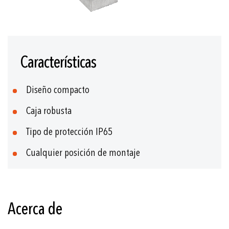
Saltar
al
Características
comienzo
de
la
Diseño compacto
galería
de
Caja robusta
imágenes
Tipo de protección IP65
Cualquier posición de montaje
Acerca de