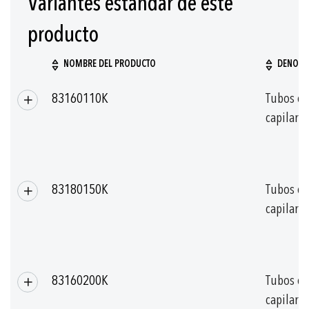
Variantes estándar de este
producto
NOMBRE DEL PRODUCTO
DENOMI
Artículos/productos
83160110K
Tubos de
agrupados
capilar
83180150K
Tubos de
capilar
83160200K
Tubos de
capilar