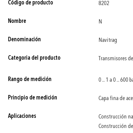
Código de producto
8202
información
Nombre
N
Denominación
Navitrag
Categoria del producto
Transmisores de
Rango de medición
0 ... 1 a 0 ... 600 b
Principio de medición
Capa fina de ac
Aplicaciones
Construcción na
Construcción d