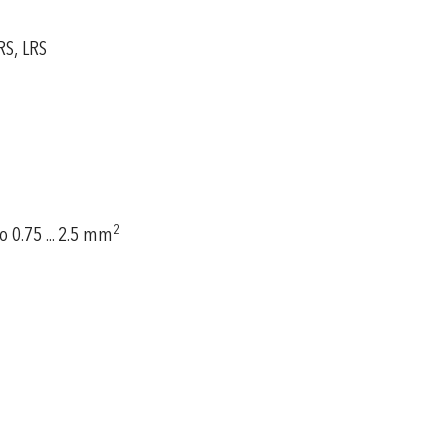
RS, LRS
2
o 0.75 ... 2.5 mm