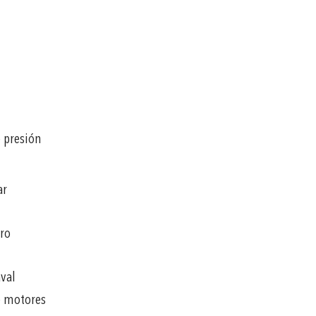
 presión
ar
ero
val
e motores