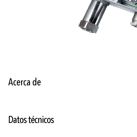
Saltar
al
comienzo
de
la
Acerca de
galería
de
imágenes
Datos técnicos
Más