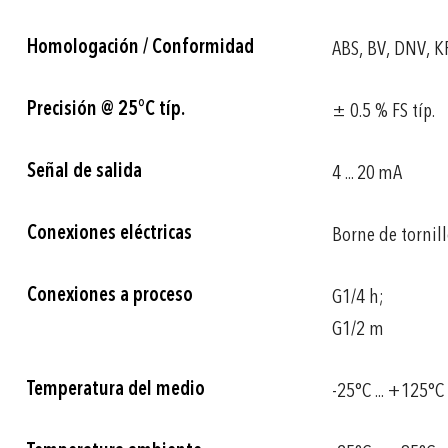
Homologación / Conformidad
ABS, BV, DNV, K
Precisión @ 25°C típ.
± 0.5 % FS típ.
Señal de salida
4 ... 20 mA
Conexiones eléctricas
Borne de tornill
Conexiones a proceso
G1/4 h;
G1/2 m
Temperatura del medio
-25°C ... +125°C