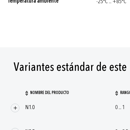
Temperatura ambiente
-25°C ... +85°C
Variantes estándar de este
NOMBRE DEL PRODUCTO
RANGO
Artículos/productos
N1.0
0 ... 1
agrupados