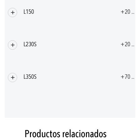
L150
+20 ... 
L230S
+20 ... 
L350S
+70 ... 
Productos relacionados