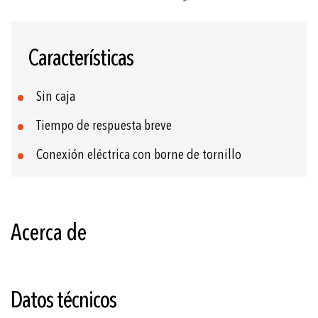
Saltar
al
Características
comienzo
de
la
Sin caja
galería
de
Tiempo de respuesta breve
imágenes
Conexión eléctrica con borne de tornillo
Acerca de
Datos técnicos