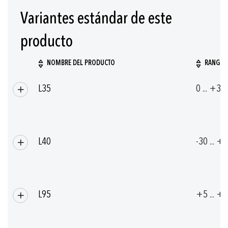
Variantes estándar de este
producto
NOMBRE DEL PRODUCTO
RANGO D
Artículos/productos
L35
0 ... +35
agrupados
L40
-30 ... +
L95
+5 ... +