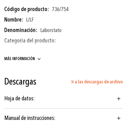
Más
736/754
información
L/LF
Laborstato
Termostatos
MÁS INFORMACIÓN
Construcción de maquinaria
Descargas
Ir a las descargas de archivo
-30°C ... +40°C a +70°C ... +350°C
± 0.5 % FS típ.
Hoja de datos:
Termostato de montaje
con sensor remoto
Manual de instrucciones:
EN60730-1/ EN60730-2-