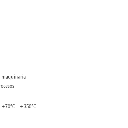
e maquinaria
rocesos
a +70°C ... +350°C