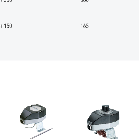
. +150
165