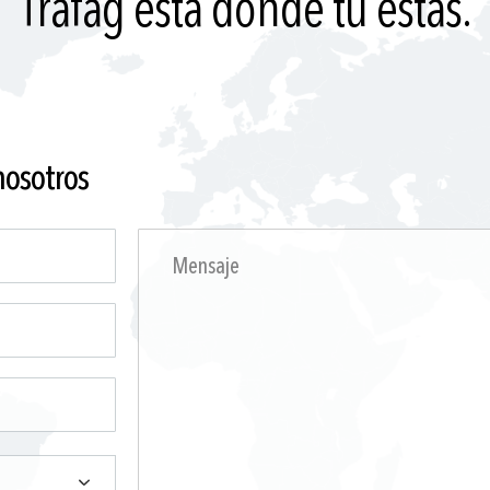
Trafag está donde tú estás.
nosotros