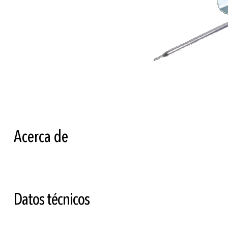
Saltar
al
comienzo
de
la
Acerca de
galería
de
imágenes
Datos técnicos
Más