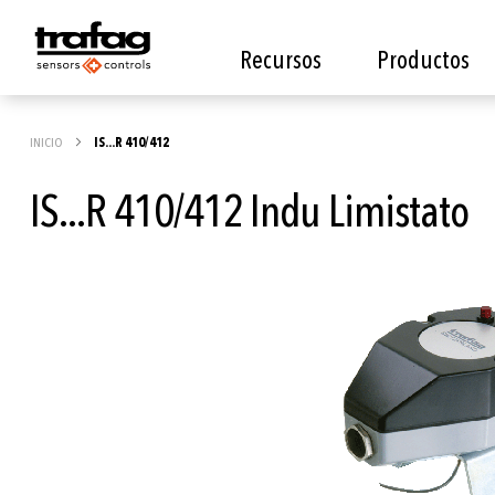
Recursos
Productos
INICIO
IS...R 410/412
IS...R 410/412 Indu Limistato
Saltar
al
final
de
la
galería
de
imágenes