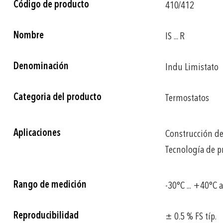
Código de producto
410/412
información
Nombre
IS ... R
Denominación
Indu Limistato
Categoria del producto
Termostatos
Aplicaciones
Construcción d
Tecnología de p
Rango de medición
-30°C ... +40°C 
Reproducibilidad
± 0.5 % FS típ.