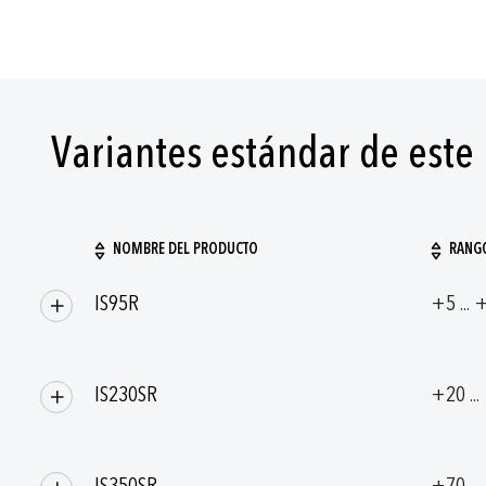
Variantes estándar de este
NOMBRE DEL PRODUCTO
RANGO
Artículos/productos
IS95R
+5 ... 
agrupados
IS230SR
+20 ..
IS350SR
+70 ..