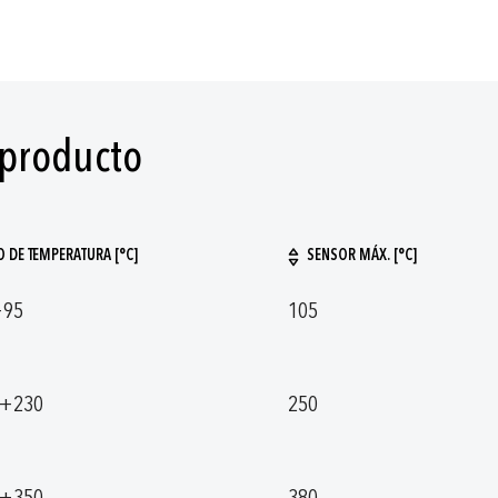
 producto
 DE TEMPERATURA [°C]
SENSOR MÁX. [°C]
+95
105
. +230
250
. +350
380