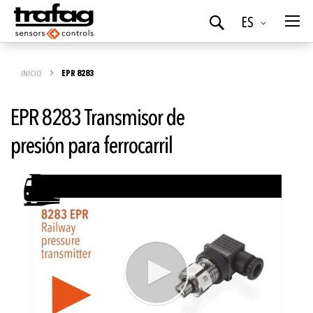
Idioma
ES
Buscar
INICIO
EPR 8283
EPR 8283 Transmisor de
presión para ferrocarril
Saltar
al
final
de
la
galería
de
imágenes