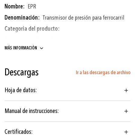
EPR
Transmisor de presión para ferrocarril
Transmisores de presión
MÁS INFORMACIÓN
0 ... 2.5 a 0 ... 600 bar
0 ... 30 a 0 ... 7500 psi
Descargas
Ir a las descargas de archivo
Capa fina de acero
Hoja de datos:
Vehículos ferroviarios
EN 50155 (Railway)
Manual de instrucciones:
EN 45545-2 (Fire protection)
± 0.5 % FS típ.
Certificados: