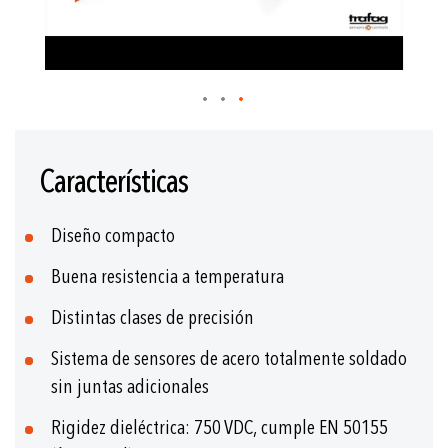
Saltar
al
Características
comienzo
de
la
Diseño compacto
galería
de
Buena resistencia a temperatura
imágenes
Distintas clases de precisión
Sistema de sensores de acero totalmente soldado
sin juntas adicionales
Rigidez dieléctrica: 750 VDC, cumple EN 50155