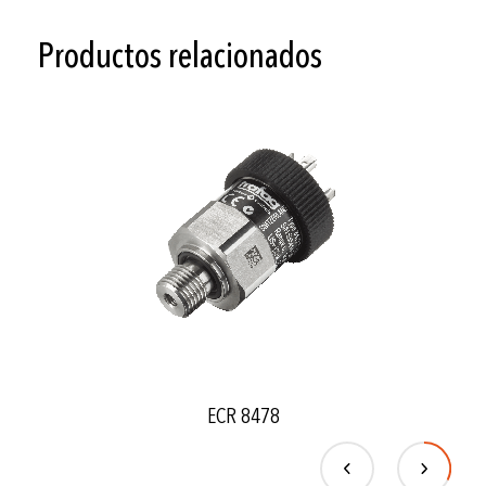
-40°C ... +125°C
Productos relacionados
-40°C ... +125°C
ECR 8478