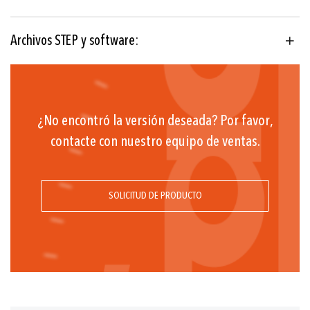
± 0.3 % FS típ.
4 ... 20 mA
Archivos STEP y software:
EN175301-803-A (DIN43650-A);
M12x1; MIL-C 26482; Cable
¿No encontró la versión deseada? Por favor,
G1/4 h; G1/4 m Junta;
contacte con nuestro equipo de ventas.
G1/4 m con amortiguación integrada;
G1/4 m (Manómetro) EN 837;
G1/2 m (Manómetro) EN 837;
SOLICITUD DE PRODUCTO
1/4NPT m; 1/4- 18 NPT h; 1/2NPT m;
R1/4 m, DIN3858;
M14x1.5 m, DIN6149-2;
7/16-20UNF m, DIN3866;
7/1