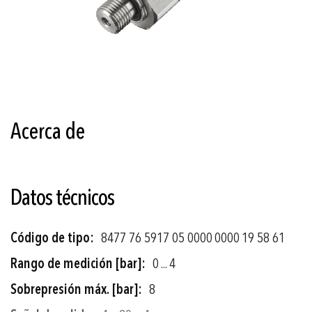
Saltar
al
comienzo
Acerca de
de
la
galería
de
imágenes
Datos técnicos
Más
8477 76 5917 05 0000 0000 19 58 61
información
0 ... 4
8