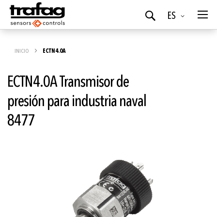
Idioma
ES
Buscar
INICIO
ECTN4.0A
ECTN4.0A Transmisor de
presión para industria naval
8477
Saltar
al
final
de
la
galería
de
imágenes