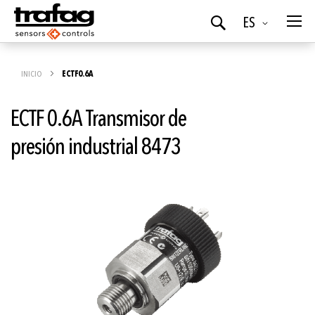
Idioma
ES
Buscar
INICIO
ECTF0.6A
ECTF 0.6A Transmisor de
presión industrial 8473
Saltar
al
final
de
la
galería
de
imágenes