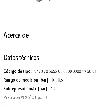
Saltar
al
comienzo
Acerca de
de
la
galería
de
imágenes
Datos técnicos
Más
8473 70 5652 05 0000 0000 19 58 61
información
0 ... 0.6
1.2
0.3