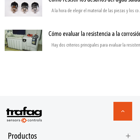
A la hora de elegir el material de las piezas y los componentes casi siempre hay que hacer concesiones
Cómo evaluar la resistencia a la corrosió
Productos