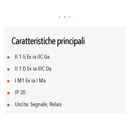
Vai
all'inizio
Caratteristiche principali
della
galleria
di
II 1 G Ex ia IIC Ga
immagini
II 1 D Ex ia IIIC Da
I M1 Ex ia I Ma
IP 20
Uscita: Segnale, Relais