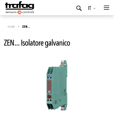
Lingua
IT
Ricerca
HOME
ZEN...
ZEN... Isolatore galvanico
Vai
alla
fine
della
galleria
di
immagini