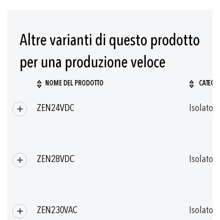
Altre varianti di questo prodotto
per una produzione veloce
NOME DEL PRODOTTO
CATEGO
Prodotti
ZEN24VDC
Isolator
raggruppati
ZEN28VDC
Isolator
ZEN230VAC
Isolator