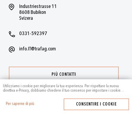
Industriestrasse 11
8608 Bubikon
Svizera
0331-592397
info.IT@trafag.com
PIÙ CONTATTI
Utilizziamo i cookie per migliorare la tua esperienza. Per rispettare la nuova
direttiva e-Privacy, dobbiamo chiedere il tuo consenso per impostare i cookie.
.
Per saperne di più
CONSENTIRE I COOKIE
2024
by Trafag — All rights reserved