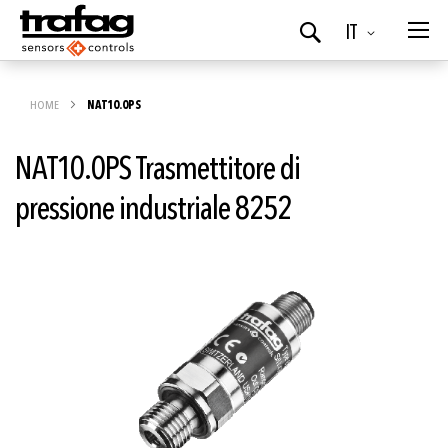
Lingua
IT
Ricerca
HOME
NAT10.0PS
NAT10.0PS Trasmettitore di
pressione industriale 8252
Vai
alla
fine
della
galleria
di
immagini