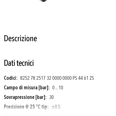
Vai
all'inizio
della
Descrizione
galleria
di
immagini
Dati tecnici
Più
8252 78 2517 32 0000 0000 PS 44 61 ZS
informazioni
0 ... 10
30
±0.5