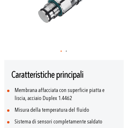
immagini
Vai
all'inizio
Caratteristiche principali
della
galleria
di
Membrana affacciata con superficie piatta e
immagini
liscia, acciaio Duplex 1.4462
Misura della temperatura del fluido
Sistema di sensori completamente saldato