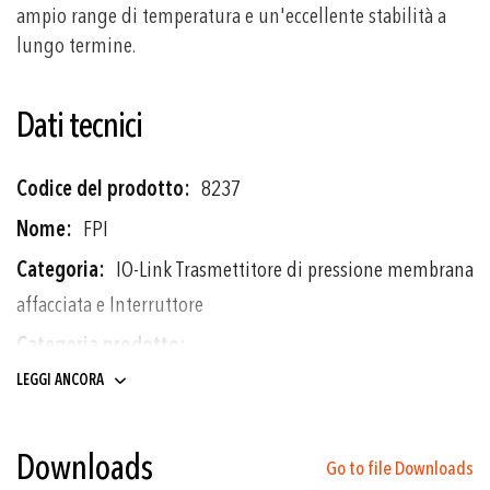
ampio range di temperatura e un'eccellente stabilità a
lungo termine.
Dati tecnici
Più
8237
informazioni
FPI
IO-Link Trasmettitore di pressione membrana
affacciata e Interruttore
Trasmettitori di pressione
LEGGI ANCORA
-0.5 ... 0.5 a 0 ... 100 bar
Downloads
correlazione con -7,2 ... 7,2 a 1500 psi
Go to file Downloads