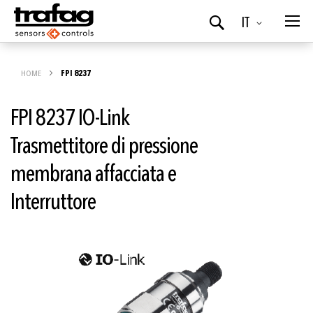
Lingua
IT
Ricerca
HOME
FPI 8237
FPI 8237 IO-Link
Trasmettitore di pressione
membrana affacciata e
Interruttore
Vai
alla
fine
della
galleria
di