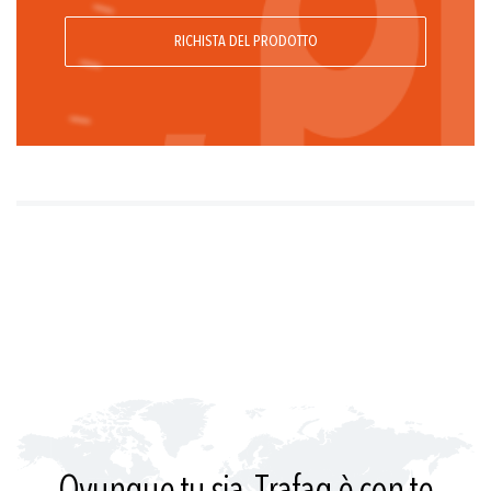
M12x1; Standard industriale, distanza contatti 9.4 mm;
RICHISTA DEL PRODOTTO
Packard Metri Pack; Cavo
G1/2 m, membrana affacciata
-10°C ... +125°C
-10°C ... +105°C
Affaciata
Elevata resistenza alla corrosione
Misura di pressione e temperatura
Campo di misura regolabile
Ovunque tu sia, Trafag è con te