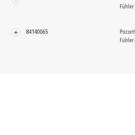
Fühler
84140065
Pozzett
Fühler