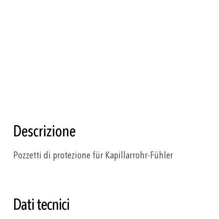
Vai
all'inizio
della
galleria
di
Descrizione
immagini
Pozzetti di protezione für Kapillarrohr-Fühler
Dati tecnici