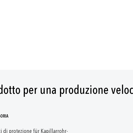
odotto per una produzione velo
GORIA
i di protezione für Kapillarrohr-