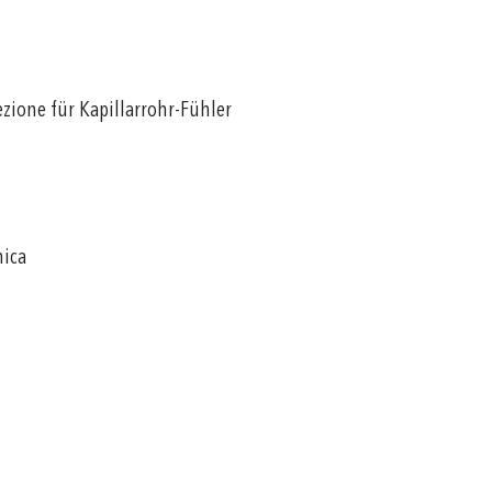
ezione für Kapillarrohr-Fühler
nica