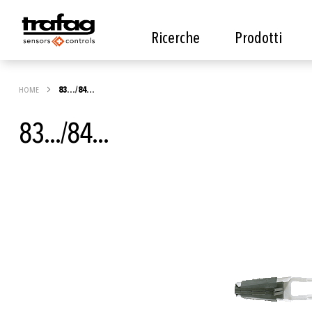
Ricerche
Prodotti
HOME
83…/84…
83.../84...
Vai
alla
fine
della
galleria
di
immagini