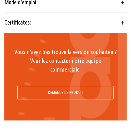
Mode d'emploi:
-30°C ... +40°C à +70°C ... +350°C
± 0.5 % E.M. typ.
Certificates:
Thermostat rempli de
liquide
EN60730-1/ EN60730-2-9: Type
Vous n'avez pas trouvé la version souhaitée ?
2.B.H
Veuillez contacter notre équipe
Inverseur libre de potentiel
commerciale.
Plage ≤ +45°C: -30°C ... +50°C
Plage +45°C ... +250°C: -30°C ... +70°C
DEMANDE DE PRODUIT
Plage > +250°C: -10°C ... +70°C
(Important: Ne pas dépasser la température maximale de
la sonde)