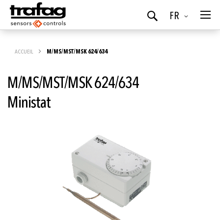
Langue
FR
Chercher
ACCUEIL
M/MS/MST/MSK 624/634
M/MS/MST/MSK 624/634
Ministat
Skip
to
the
end
of
the
images
gallery