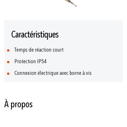
Skip
to
Caractéristiques
the
beginning
of
Temps de réaction court
the
images
Protection IP54
gallery
Connexion électrique avec borne à vis
À propos