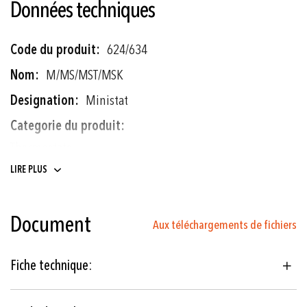
Données techniques
Plus
624/634
d'informations
M/MS/MST/MSK
Ministat
Thermostats
LIRE PLUS
Véhicules ferroviaires
Document
Machines-outils
Aux téléchargements de fichiers
Technologie de procédés
Fiche technique:
CVC
Réfrigération