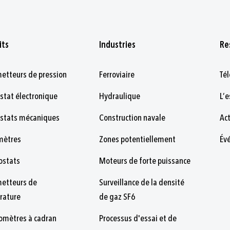
its
Industries
Re
etteurs de pression
Ferroviaire
Té
stat électronique
Hydraulique
L’
ostats mécaniques
Construction navale
Ac
ètres
Zones potentiellement
Év
ostats
Moteurs de forte puissance
metteurs de
Surveillance de la densité
rature
de gaz SF6
omètres à cadran
Processus d'essai et de