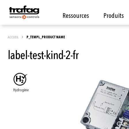
Ressources
Produits
ACCUEIL
P_TEMPL_PRODUCT NAME
label-test-kind-2-fr
Skip
to
the
Hydrogène
end
of
the
images
gallery