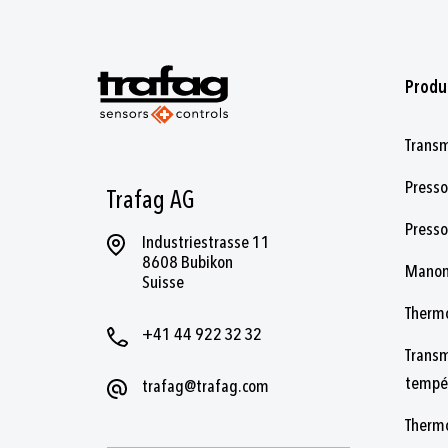
Produ
Transm
Presso
Trafag AG
Press
Industriestrasse 11
8608 Bubikon
Manom
Suisse
Therm
+41 44 922 32 32
Trans
tempé
trafag@trafag.com
Therm