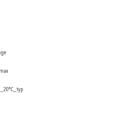
nge
_max
t_20°C_typ