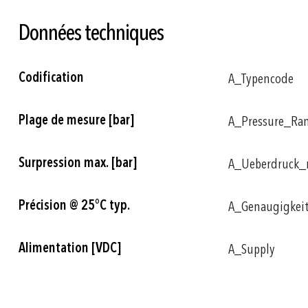
Données techniques
Plus
Codification
A_Typencode
d'informations
Plage de mesure [bar]
A_Pressure_Ra
Surpression max. [bar]
A_Ueberdruck
Précision @ 25°C typ.
A_Genaugigkei
Alimentation [VDC]
A_Supply