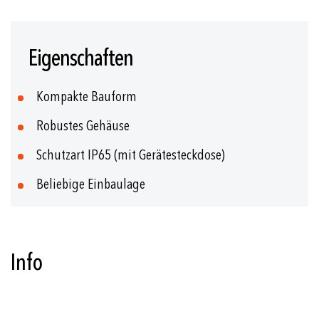
Zum
Anfang
Eigenschaften
der
Bildgalerie
springen
Kompakte Bauform
Robustes Gehäuse
Schutzart IP65 (mit Gerätesteckdose)
Beliebige Einbaulage
Info