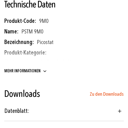
Technische Daten
Weitere
9M0
Informationen
PSTM 9M0
Picostat
Elektromechanische Druckschalter
MEHR INFORMATIONEN
Membran
Downloads
Zu den Downloads
Schiffbau
Schienenfahrzeuge
Datenblatt:
Hydraulik
Maschinenbau