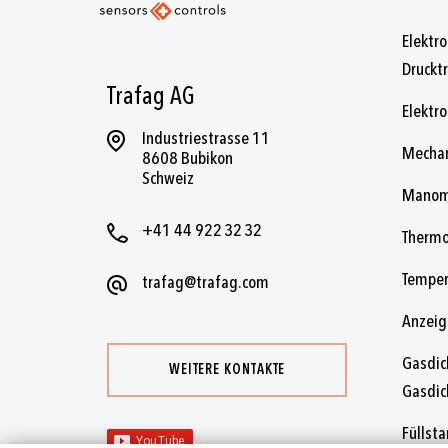
Elektr
Druckt
Trafag AG
Elektro
Industriestrasse 11
Mechan
8608 Bubikon
Schweiz
Manom
+41 44 922 32 32
Thermo
Temper
trafag@trafag.com
Anzei
Gasdic
WEITERE KONTAKTE
Gasdic
Füllst