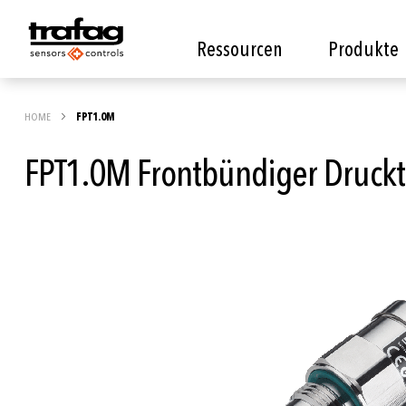
Ressourcen
Produkte
HOME
FPT1.0M
FPT1.0M Frontbündiger Druckt
Zum
Ende
der
Bildgalerie
springen