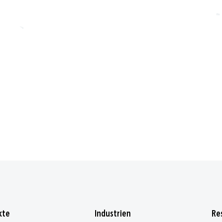
kte
Industrien
Re