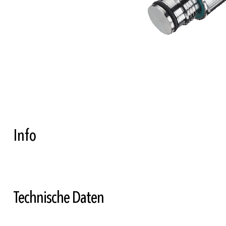
Zum
Anfang
der
Bildgalerie
springen
Info
Technische Daten
Weitere