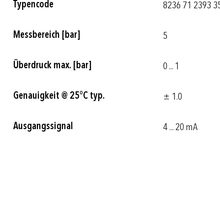
Typencode
8236 71 2393 3
Informationen
Messbereich [bar]
5
Überdruck max. [bar]
0 ... 1
Genauigkeit @ 25°C typ.
± 1.0
Ausgangssignal
4 ... 20 mA