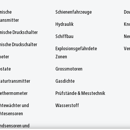
onische
Schienenfahrzeuge
Do
ransmitter
Hydraulik
Kn
nische Druckschalter
Schiffbau
Ne
ische Druckschalter
Explosionsgefährdete
Ve
eter
Zonen
state
Grossmotoren
aturtransmitter
Gasdichte
gethermometer
Prüfstände & Messtechnik
htewächter und
Wasserstoff
htesensoren
andsensoren und