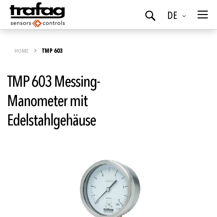
Sprache
DE
Suchen
HOME
TMP 603
TMP 603 Messing-
Manometer mit
Edelstahlgehäuse
Zum
Ende
der
Bildgalerie
springen