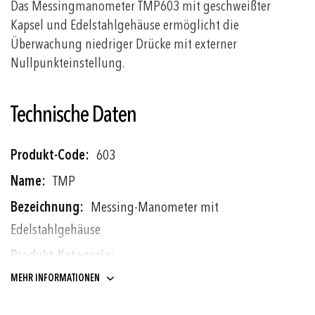
Das Messingmanometer TMP603 mit geschweißter
Kapsel und Edelstahlgehäuse ermöglicht die
Überwachung niedriger Drücke mit externer
Nullpunkteinstellung.
Technische Daten
Weitere
603
Informationen
TMP
Messing-Manometer mit
Edelstahlgehäuse
Manometer und Druckanzeigen
MEHR INFORMATIONEN
Anzeigethermometer