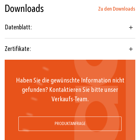
Downloads
-600 ... 0 bis 0 ... 600 mbar
Zu den Downloads
Verschweißte Kapsel
Datenblatt:
Messing-Manometer mit
Edelstahlgehäuse
Zertifikate:
EN 837-3
Haben Sie die gewünschte Information nicht
gefunden? Kontaktieren Sie bitte unser
Verkaufs-Team.
PRODUKTANFRAGE