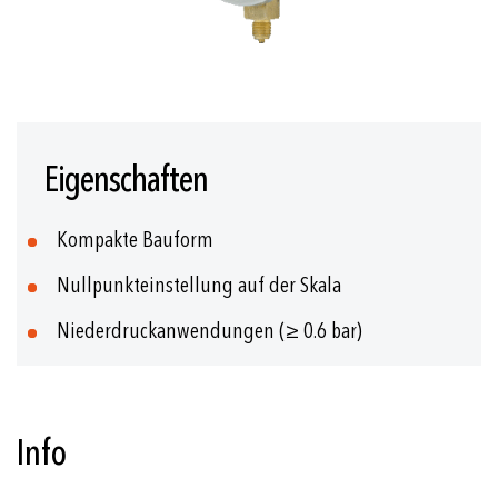
Zum
Anfang
Eigenschaften
der
Bildgalerie
springen
Kompakte Bauform
Nullpunkteinstellung auf der Skala
Niederdruckanwendungen (≥ 0.6 bar)
Info