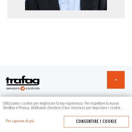
Prodotti
Utilizziamo i cookie per migliorare la tua esperienza. Per rispettare la nuova
direttiva e-Privacy, dobbiamo chiedere il tuo consenso per impostare i cookie.
.
Per saperne di più
CONSENTIRE I COOKIE
Settori applicativi