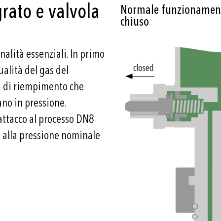
grato e valvola
Normale funzionament
chiuso
alità essenziali. In primo
ualità del gas del
la di riempimento che
ano in pressione.
attacco al processo DN8
 alla pressione nominale