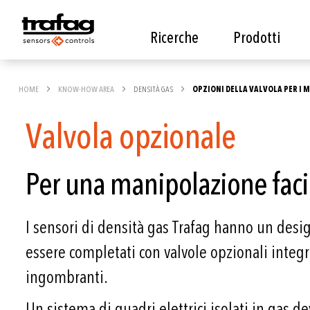
Ricerche
Prodotti
HOME
KNOW-HOW AREA
DENSITÀ GAS
OPZIONI DELLA VALVOLA PER I M
Valvola opzionale
Per una manipolazione facil
I sensori di densità gas Trafag hanno un des
essere completati con valvole opzionali integ
ingombranti.
Un sistema di quadri elettrici isolati in gas d