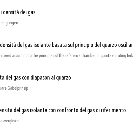
i densità dei gas
edingungen
densità del gas isolante basata sul principio del quarzo oscilla
nitored according to the principles of the reference chamber or quartz vibrating fork
uta del gas con diapason al quarzo
uarz-Gabelprinzip
ensità del gas isolante con confronto del gas di riferimento
asvergleich