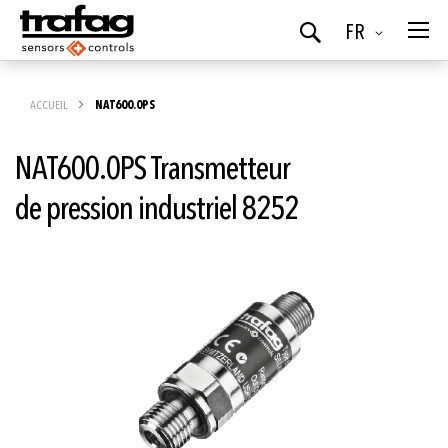
Langue
FR
Chercher
ACCUEIL
NAT600.0PS
NAT600.0PS Transmetteur
de pression industriel 8252
Skip
to
the
end
of
the
images
gallery