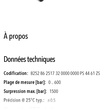
Skip
to
the
À propos
beginning
of
the
images
gallery
Données techniques
Plus
8252 86 2517 32 0000 0000 PS 44 61 ZS
d'informations
0 ... 600
1500
±0.5