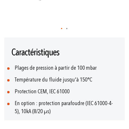
Skip
to
Caractéristiques
the
beginning
of
Plages de pression à partir de 100 mbar
the
images
Température du fluide jusqu'à 150°C
gallery
Protection CEM, IEC 61000
En option : protection parafoudre (IEC 61000-4-
5), 10kA (8/20 µs)