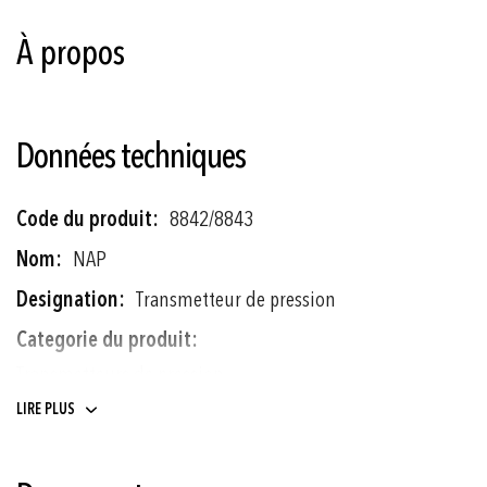
À propos
Données techniques
Plus
8842/8843
d'informations
NAP
Transmetteur de pression
Transmetteurs de pression
LIRE PLUS
0 ... 0.1 à 0 ... 1000 bar
Piézorésistif