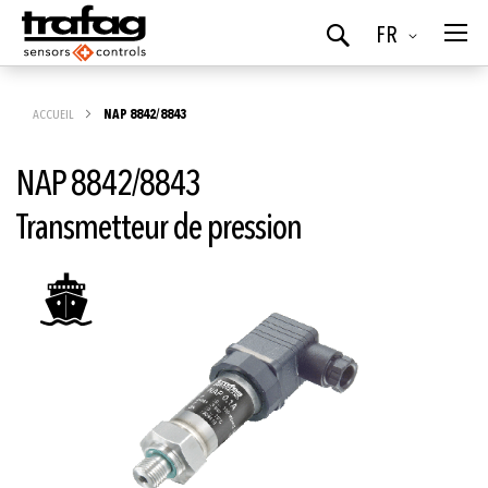
Langue
FR
Chercher
ACCUEIL
NAP 8842/8843
NAP 8842/8843
Transmetteur de pression
Skip
to
the
end
of
the
images
gallery