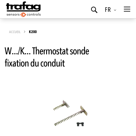
Langue
FR
Chercher
ACCUEIL
K200
W.../K... Thermostat sonde
fixation du conduit
Skip
to
the
end
of
the
images
gallery