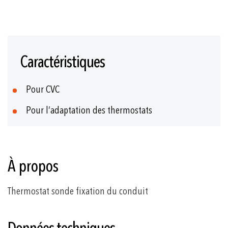
Skip
to
Caractéristiques
the
beginning
of
Pour CVC
the
images
Pour l’adaptation des thermostats
gallery
À propos
Thermostat sonde fixation du conduit