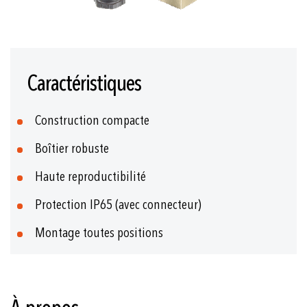
Skip
to
Caractéristiques
the
beginning
of
Construction compacte
the
images
Boîtier robuste
gallery
Haute reproductibilité
Protection IP65 (avec connecteur)
Montage toutes positions