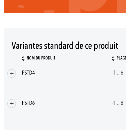
Variantes standard de ce produit
NOM DU PRODUIT
PLAGE D
Articles
PSTD4
-1 ... 6
produits
groupés
PSTD6
-1 ... 8