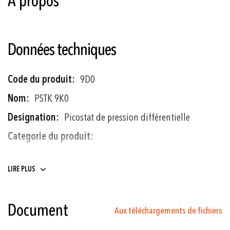
À propos
Données techniques
Plus
9D0
d'informations
PSTK 9K0
Picostat de pression différentielle
Pressostats électromécaniques
LIRE PLUS
-1 ... 6 et -1 ... 8 bar
Soufflet
Document
Aux téléchargements de fichiers