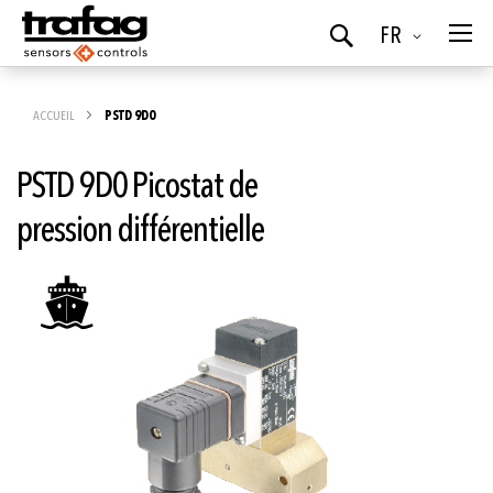
Langue
FR
Chercher
ACCUEIL
PSTD 9D0
PSTD 9D0 Picostat de
pression différentielle
Skip
to
the
end
of
the
images
gallery