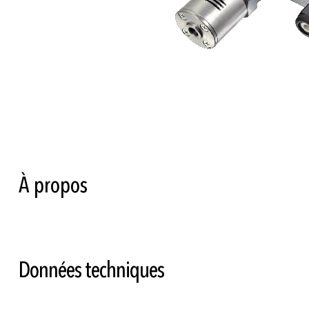
Skip
to
the
beginning
of
À propos
the
images
gallery
Données techniques
Plus