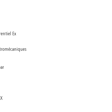
rentiel Ex
ctromécaniques
bar
EX