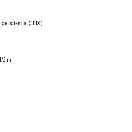
.
e de potential (SPDT)
G1/2 m