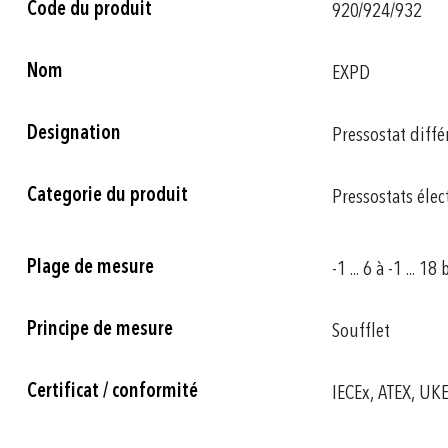
Code du produit
920/924/932
d'informations
Nom
EXPD
Designation
Pressostat diffé
Categorie du produit
Pressostats éle
Plage de mesure
-1 ... 6 à -1 ... 18 
Principe de mesure
Soufflet
Certificat / conformité
IECEx, ATEX, UK