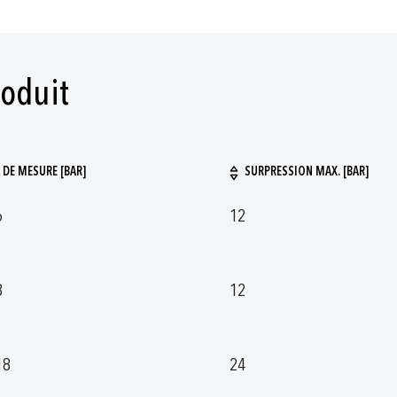
roduit
 DE MESURE [BAR]
SURPRESSION MAX. [BAR]
6
12
8
12
18
24