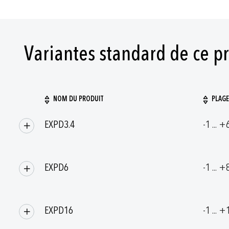
Variantes standard de ce p
NOM DU PRODUIT
PLAGE
Articles
EXPD3.4
-1 ... +
produits
groupés
EXPD6
-1 ... +
EXPD16
-1 ... +