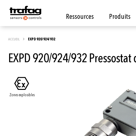
Ressources
Produits
ACCUEIL
EXPD 920/924/932
EXPD 920/924/932 Pressostat di
Skip
to
the
Zones explosibles
end
of
the
images
gallery