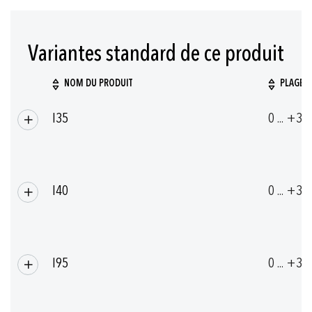
Variantes standard de ce produit
NOM DU PRODUIT
PLAGE D
Articles
I35
0 ... +35
produits
groupés
I40
0 ... +35
I95
0 ... +35