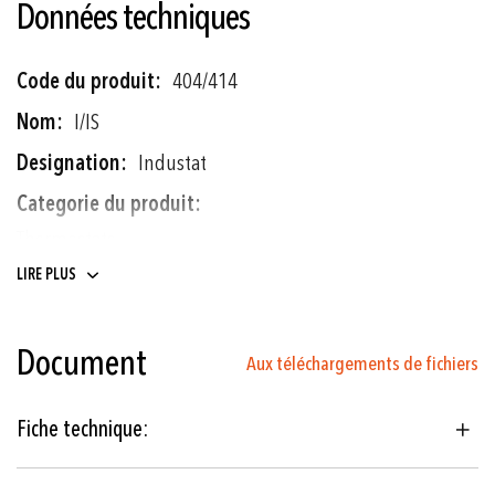
Données techniques
Plus
404/414
d'informations
I/IS
Industat
Thermostats
LIRE PLUS
Véhicules ferroviaires
Document
Machines-outils
Aux téléchargements de fichiers
-30°C... +40°C à
Fiche technique:
+70°C ... +350°C
± 0.5 % E.M. typ.