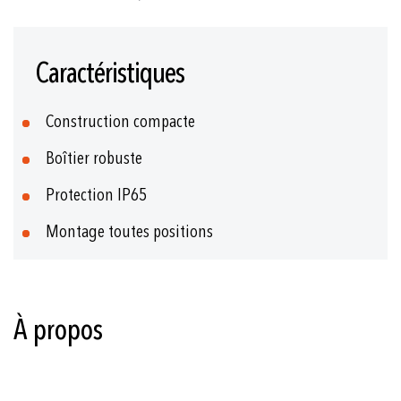
Skip
to
Caractéristiques
the
beginning
of
Construction compacte
the
images
Boîtier robuste
gallery
Protection IP65
Montage toutes positions
À propos