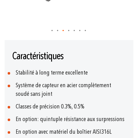
Skip
to
Caractéristiques
the
beginning
of
Stabilité à long terme excellente
the
images
Système de capteur en acier complètement
gallery
soudé sans joint
Classes de précision 0.3%, 0.5%
En option: quintuple résistance aux surpressions
En option avec matériel du boîtier AISI316L