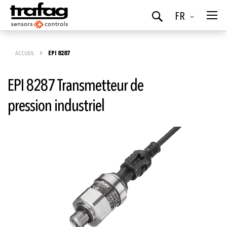
Langue
FR
Chercher
ACCUEIL
EPI 8287
EPI 8287 Transmetteur de
pression industriel
Skip
to
the
end
of
the
images
gallery