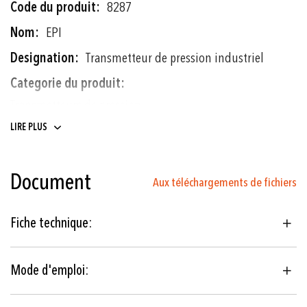
Plus
8287
d'informations
EPI
Transmetteur de pression industriel
Transmetteurs de pression
LIRE PLUS
0 ... 2.5 à 0 ... 700 bar
0 ... 30 à 0 ... 10000 psi
Document
Aux téléchargements de fichiers
Couche mince sur acier
Fiche technique:
Hydraulique
Machines-outils
Mode d'emploi:
Applications industrielles