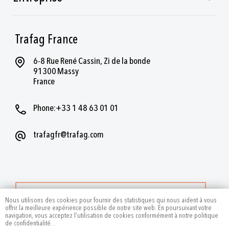
Trafag France
6-8 Rue René Cassin, Zi de la bonde
91300 Massy
France
Phone:+33 1 48 63 01 01
trafagfr@trafag.com
PLUS DE CONTACTS
Nous utilisons des cookies pour fournir des statistiques qui nous aident à vous
offrir la meilleure expérience possible de notre site web. En poursuivant votre
navigation, vous acceptez l’utilisation de cookies conformément à notre politique
de confidentialité.
.