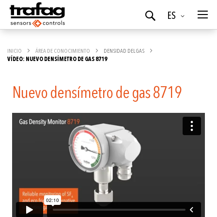
Idioma
ES
Buscar
INICIO
ÁREA DE CONOCIMIENTO
DENSIDAD DEL GAS
VÍDEO: NUEVO DENSÍMETRO DE GAS 8719
Nuevo densímetro de gas 8719