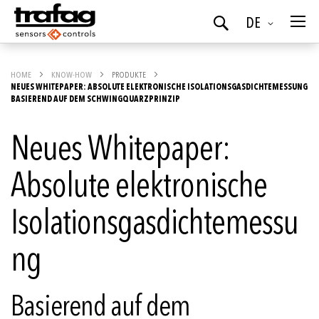
Sprache
DE
Suchen
HOME
KNOW-HOW
PRODUKTE
NEUES WHITEPAPER: ABSOLUTE ELEKTRONISCHE ISOLATIONSGASDICHTEMESSUNG
BASIEREND AUF DEM SCHWINGQUARZPRINZIP
Neues Whitepaper:
Absolute elektronische
Isolationsgasdichtemessu
ng
Basierend auf dem