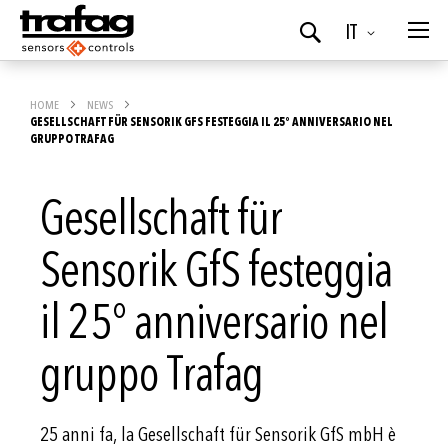
Lingua
IT
Ricerca
HOME
NEWS
GESELLSCHAFT FÜR SENSORIK GFS FESTEGGIA IL 25° ANNIVERSARIO NEL
GRUPPO TRAFAG
Gesellschaft für
Sensorik GfS festeggia
il 25° anniversario nel
gruppo Trafag
25 anni fa, la Gesellschaft für Sensorik GfS mbH è