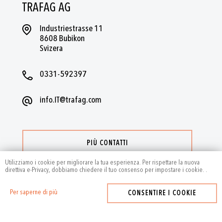
TRAFAG AG
Industriestrasse 11
8608 Bubikon
Svizera
0331-592397
info.IT@trafag.com
PIÙ CONTATTI
Utilizziamo i cookie per migliorare la tua esperienza. Per rispettare la nuova
direttiva e-Privacy, dobbiamo chiedere il tuo consenso per impostare i cookie.
.
Per saperne di più
CONSENTIRE I COOKIE
2024
by Trafag — All rights reserved