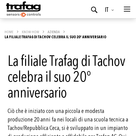
Lingua
IT
Ricerca
HOME
KNOW-HOW
AZIENDA
LA FILIALE TRAFAG DI TACHOV CELEBRA IL SUO 20° ANNIVERSARIO
La filiale Trafag di Tachov
celebra il suo 20°
anniversario
Ciò che è iniziato con una piccola e modesta
produzione 20 anni fa nei locali di una scuola tecnica a
Tachov/Repubblica Ceca, si è sviluppato in un impianto