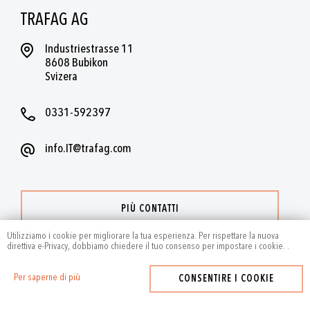
TRAFAG AG
Industriestrasse 11
8608 Bubikon
Svizera
0331-592397
info.IT@trafag.com
PIÙ CONTATTI
Utilizziamo i cookie per migliorare la tua esperienza. Per rispettare la nuova
direttiva e-Privacy, dobbiamo chiedere il tuo consenso per impostare i cookie.
.
Per saperne di più
CONSENTIRE I COOKIE